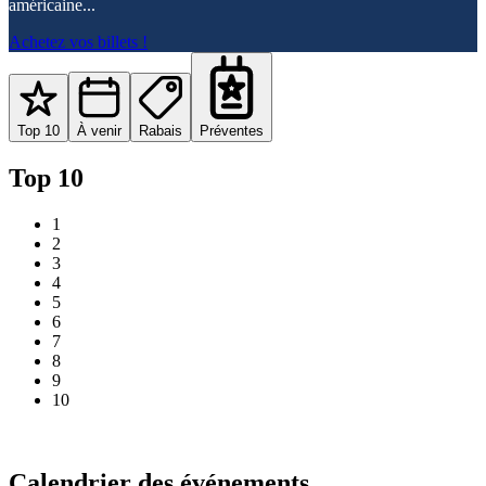
américaine...
Achetez vos billets !
Top 10
À venir
Rabais
Préventes
Top 10
1
2
3
4
5
6
7
8
9
10
Calendrier des événements