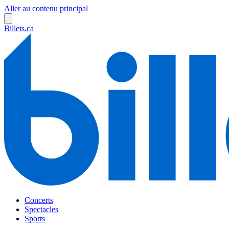
Aller au contenu principal
Billets.ca
Concerts
Spectacles
Sports