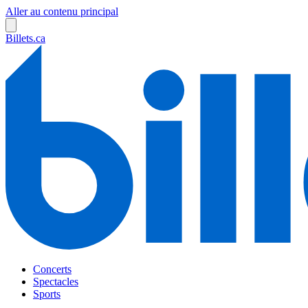
Aller au contenu principal
Billets.ca
Concerts
Spectacles
Sports