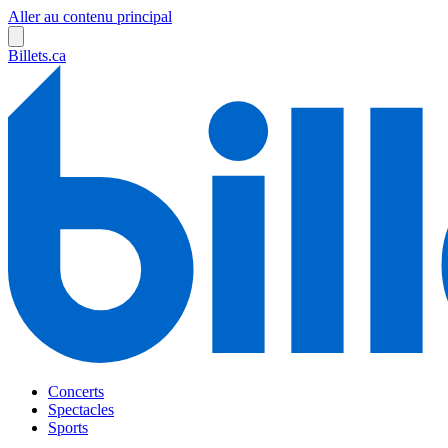
Aller au contenu principal
Billets.ca
Concerts
Spectacles
Sports