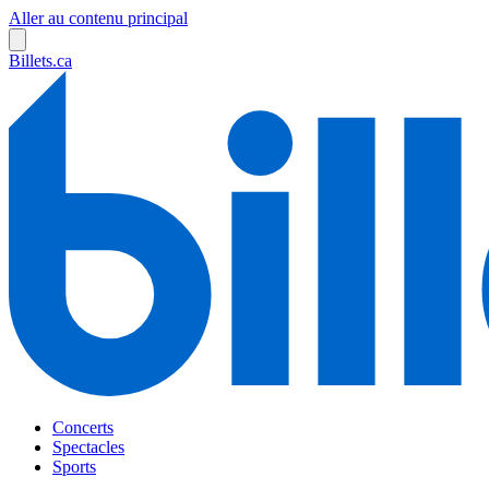
Aller au contenu principal
Billets.ca
Concerts
Spectacles
Sports