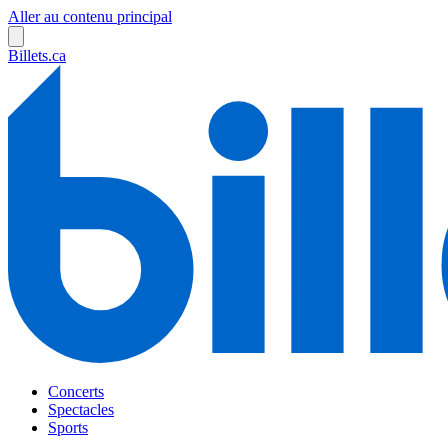
Aller au contenu principal
Billets.ca
Concerts
Spectacles
Sports