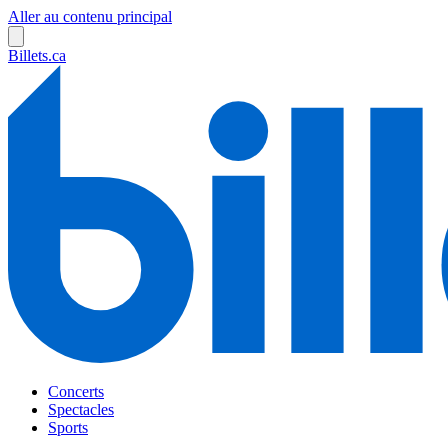
Aller au contenu principal
Billets.ca
Concerts
Spectacles
Sports