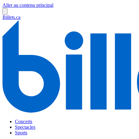
Aller au contenu principal
Billets.ca
Concerts
Spectacles
Sports