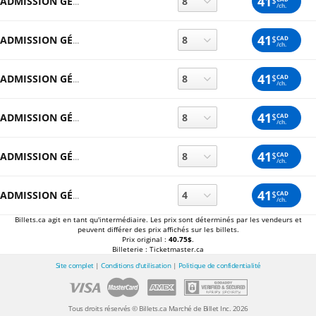
41
$
ADMISSION GÉNÉRALE
/ch.
41
$
CAD
ADMISSION GÉNÉRALE
/ch.
41
$
CAD
ADMISSION GÉNÉRALE
/ch.
41
$
CAD
ADMISSION GÉNÉRALE
/ch.
41
$
CAD
ADMISSION GÉNÉRALE
/ch.
41
$
CAD
ADMISSION GÉNÉRALE
/ch.
Billets.ca agit en tant qu'intermédiaire. Les prix sont déterminés par les vendeurs et
peuvent différer des prix affichés sur les billets.
Prix original :
40.75$
.
Billeterie : Ticketmaster.ca
Site complet
|
Conditions d'utilisation
|
Politique de confidentialité
Tous droits réservés © Billets.ca Marché de Billet Inc. 2026