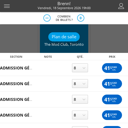
Brenn!
Vendredi, 18 Septembre 2026 19h00
COMBIEN
DE BILLETS ?
Plan de salle
The Mod Club
,
Toronto
SECTION
NOTE
QTÉ.
PRIX
41
$
CAD
ADMISSION GÉNÉRALE
/ch.
41
$
CAD
ADMISSION GÉNÉRALE
/ch.
41
$
CAD
ADMISSION GÉNÉRALE
/ch.
41
$
CAD
ADMISSION GÉNÉRALE
/ch.