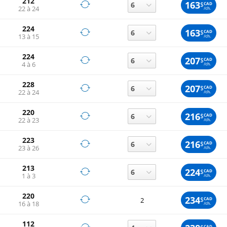
212
163
$
CAD
22 à 24
/ch.
224
163
$
CAD
13 à 15
/ch.
224
207
$
CAD
4 à 6
/ch.
228
207
$
CAD
22 à 24
/ch.
220
216
$
CAD
22 à 23
/ch.
223
216
$
CAD
23 à 26
/ch.
213
224
$
CAD
1 à 3
/ch.
220
234
$
CAD
2
16 à 18
/ch.
112
CAD