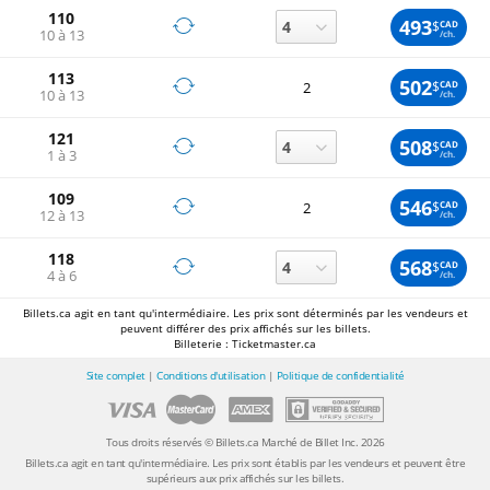
110
493
$
CAD
10 à 13
/ch.
113
502
$
CAD
2
10 à 13
/ch.
121
508
$
CAD
1 à 3
/ch.
109
546
$
CAD
2
12 à 13
/ch.
118
568
$
CAD
4 à 6
/ch.
Billets.ca agit en tant qu'intermédiaire. Les prix sont déterminés par les vendeurs et
peuvent différer des prix affichés sur les billets.
Billeterie : Ticketmaster.ca
Site complet
|
Conditions d'utilisation
|
Politique de confidentialité
Tous droits réservés © Billets.ca Marché de Billet Inc. 2026
Billets.ca agit en tant qu'intermédiaire. Les prix sont établis par les vendeurs et peuvent être
supérieurs aux prix affichés sur les billets.