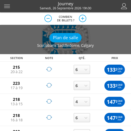
Journey
Samedi, 26 Septembre 2026 19h30
COMBIEN
DE BILLETS ?
Plan de salle
Scotiabank Saddledome
,
Calgary
SECTION
NOTE
QTÉ.
PRIX
215
133
$
CAD
20 à 22
/ch.
223
133
$
CAD
17 à 19
/ch.
218
147
$
CAD
13 à 15
/ch.
218
147
$
CAD
16 à 18
/ch.