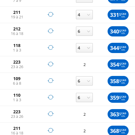
7 à 9
211
331
$
CAD
19 à 21
/ch.
212
340
$
CAD
16 à 18
/ch.
118
344
$
CAD
1 à 3
/ch.
223
354
$
CAD
2
23 à 26
/ch.
109
358
$
CAD
6 à 8
/ch.
110
359
$
CAD
1 à 3
/ch.
223
363
$
CAD
2
23 à 26
/ch.
211
368
$
CAD
2
16 à 18
/ch.