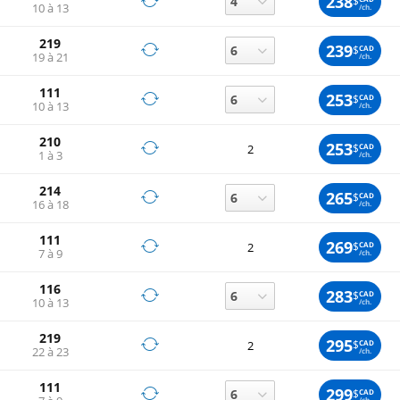
238
$
10 à 13
/ch.
219
239
$
CAD
19 à 21
/ch.
111
253
$
CAD
10 à 13
/ch.
210
253
$
CAD
2
1 à 3
/ch.
214
265
$
CAD
16 à 18
/ch.
111
269
$
CAD
2
7 à 9
/ch.
116
283
$
CAD
10 à 13
/ch.
219
295
$
CAD
2
22 à 23
/ch.
111
299
$
CAD
/ch.