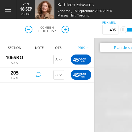
VEN
Kathleen Edwards
18 SEP
Vendredi, 18 Septembre 2026 20h00
20H00
Massey Hall
,
Toronto
PRIX MIN.
COMBIEN
DE BILLETS ?
Plan
de sal
SECTION
NOTE
QTÉ.
PRIX
106SRO
45
$
CAD
/ch.
S à S
205
45
$
CAD
/ch.
L à N