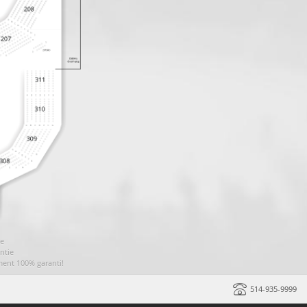
ie
ntie
ment 100% garanti!
514-935-9999