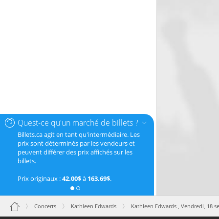
Quest-ce qu'un marché de billets ?
Billets.ca agit en tant qu'intermédiaire. Les
prix sont déterminés par les vendeurs et
peuvent différer des prix affichés sur les
billets.
Prix originaux :
42.00$
à
163.69$
.
Concerts
Kathleen Edwards
Kathleen Edwards ,
Vendredi, 18 