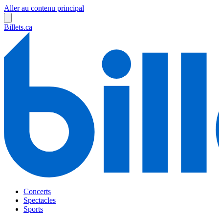
Aller au contenu principal
Billets.ca
Concerts
Spectacles
Sports