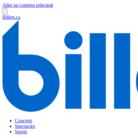
Aller au contenu principal
Billets.ca
Concerts
Spectacles
Sports