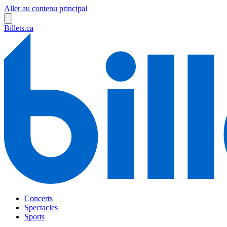
Aller au contenu principal
Billets.ca
Concerts
Spectacles
Sports