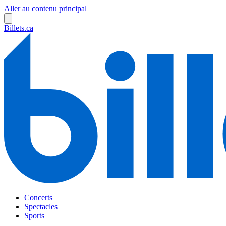
Aller au contenu principal
Billets.ca
Concerts
Spectacles
Sports