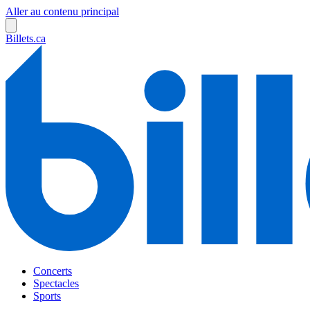
Aller au contenu principal
Billets.ca
Concerts
Spectacles
Sports