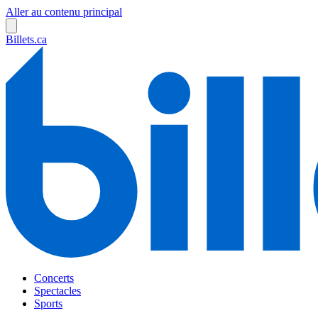
Aller au contenu principal
Billets.ca
Concerts
Spectacles
Sports