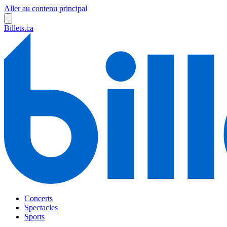
Aller au contenu principal
Billets.ca
Concerts
Spectacles
Sports