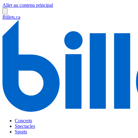
Aller au contenu principal
Billets.ca
Concerts
Spectacles
Sports