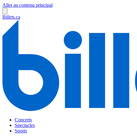
Aller au contenu principal
Billets.ca
Concerts
Spectacles
Sports