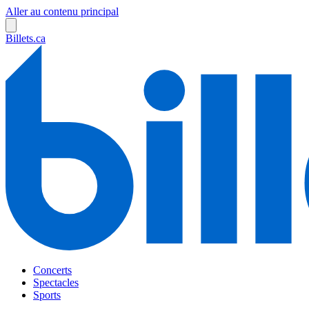
Aller au contenu principal
Billets.ca
Concerts
Spectacles
Sports