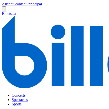
Aller au contenu principal
Billets.ca
Concerts
Spectacles
Sports