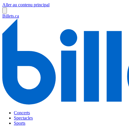
Aller au contenu principal
Billets.ca
Concerts
Spectacles
Sports