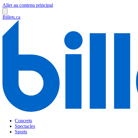
Aller au contenu principal
Billets.ca
Concerts
Spectacles
Sports