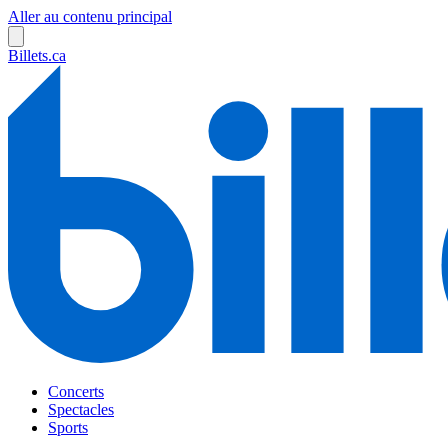
Aller au contenu principal
Billets.ca
Concerts
Spectacles
Sports