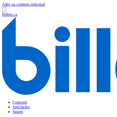
Aller au contenu principal
Billets.ca
Concerts
Spectacles
Sports