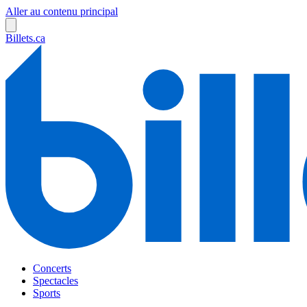
Aller au contenu principal
Billets.ca
Concerts
Spectacles
Sports