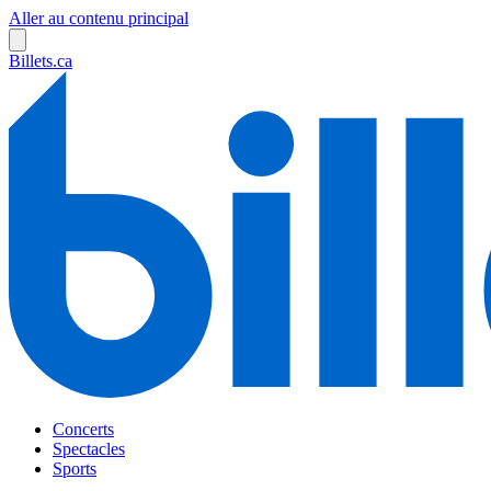
Aller au contenu principal
Billets.ca
Concerts
Spectacles
Sports