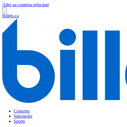
Aller au contenu principal
Billets.ca
Concerts
Spectacles
Sports