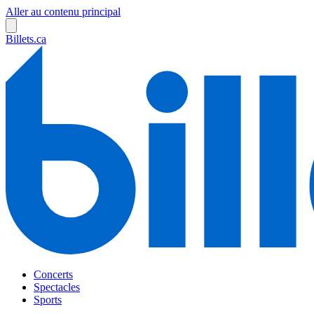
Aller au contenu principal
Billets.ca
Concerts
Spectacles
Sports