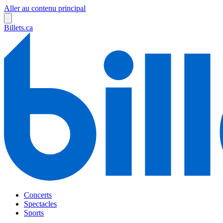
Aller au contenu principal
Billets.ca
Concerts
Spectacles
Sports