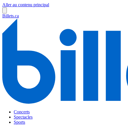
Aller au contenu principal
Billets.ca
Concerts
Spectacles
Sports