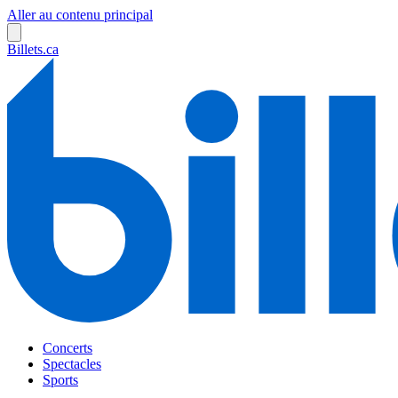
Aller au contenu principal
Billets.ca
Concerts
Spectacles
Sports