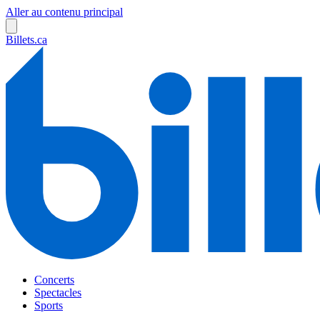
Aller au contenu principal
Billets.ca
Concerts
Spectacles
Sports