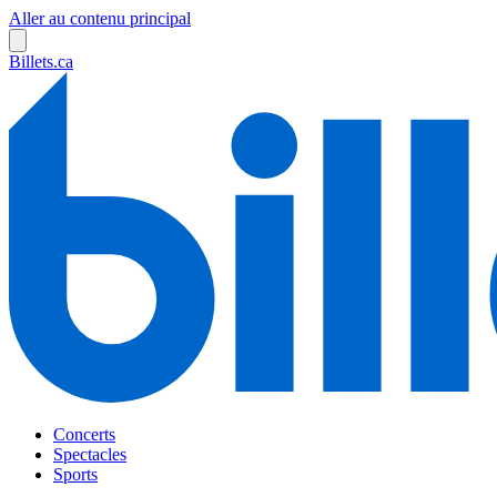
Aller au contenu principal
Billets.ca
Concerts
Spectacles
Sports