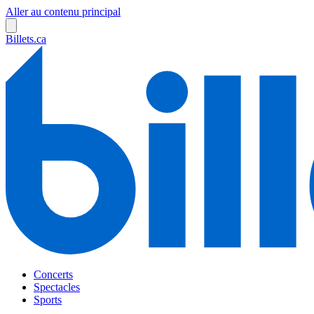
Aller au contenu principal
Billets.ca
Concerts
Spectacles
Sports