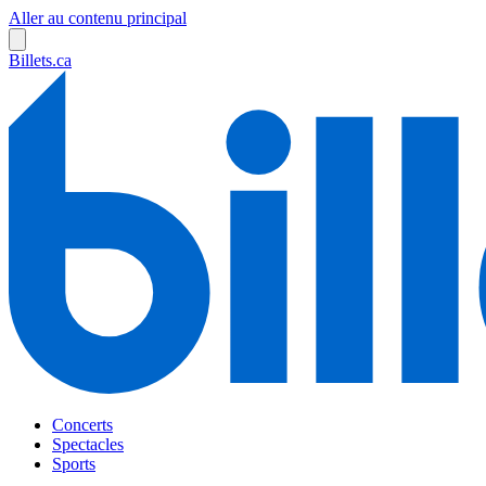
Aller au contenu principal
Billets.ca
Concerts
Spectacles
Sports