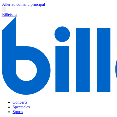
Aller au contenu principal
Billets.ca
Concerts
Spectacles
Sports