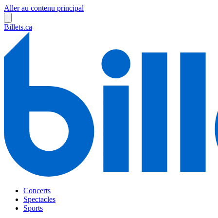
Aller au contenu principal
Billets.ca
Concerts
Spectacles
Sports