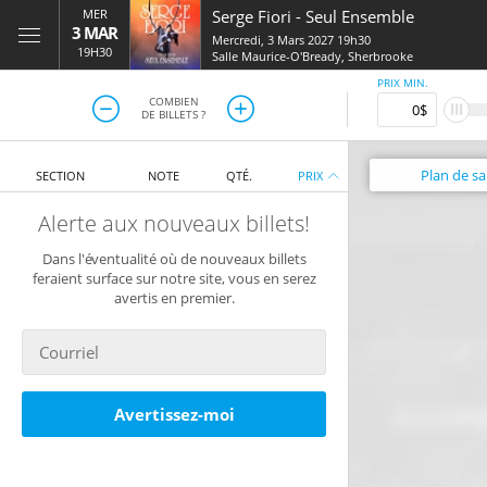
MER
Serge Fiori - Seul Ensemble
3 MAR
Mercredi, 3 Mars 2027 19h30
19H30
Salle Maurice-O'Bready
,
Sherbrooke
PRIX MIN.
COMBIEN
DE BILLETS ?
Plan
de sal
SECTION
NOTE
QTÉ.
PRIX
Alerte aux nouveaux billets!
Dans l'éventualité où de nouveaux billets
feraient surface sur notre site, vous en serez
avertis en premier.
Avertissez-moi