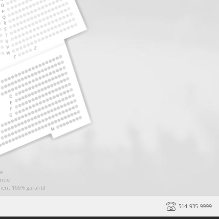
ie
ntie
ment 100% garanti!
514-935-9999