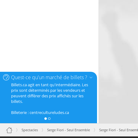
Quest-ce qu'un marché de billets ?
Billets.ca agit en tant qu'intermédiaire. Les
prix sont déterminés par les vendeurs et
peuvent différer des prix affichés sur les
billets.
Billeterie : centrecultureludes.ca
Spectacles
Serge Fiori - Seul Ensemble
Serge Fiori - Seul Ensem