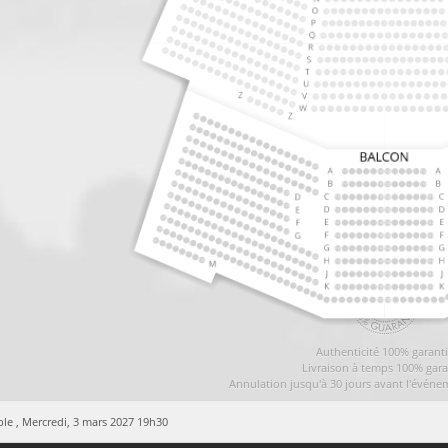
Authenticité 100% garant
Livraison à temps 100% gara
Annulation jusqu'à 30 jours avant l'événe
ble ,
Mercredi, 3 mars 2027 19h30