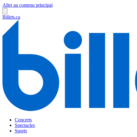
Aller au contenu principal
Billets.ca
Concerts
Spectacles
Sports