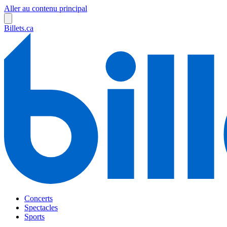
Aller au contenu principal
Billets.ca
Concerts
Spectacles
Sports