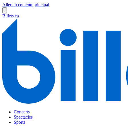
Aller au contenu principal
Billets.ca
Concerts
Spectacles
Sports