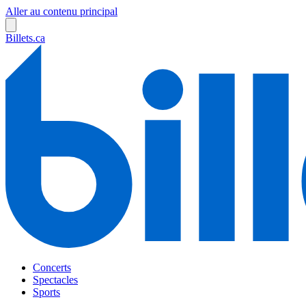
Aller au contenu principal
Billets.ca
Concerts
Spectacles
Sports