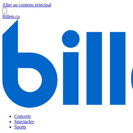
Aller au contenu principal
Billets.ca
Concerts
Spectacles
Sports