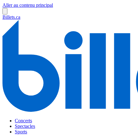
Aller au contenu principal
Billets.ca
Concerts
Spectacles
Sports