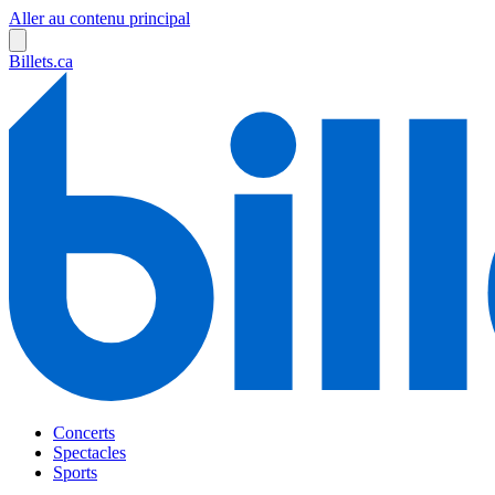
Aller au contenu principal
Billets.ca
Concerts
Spectacles
Sports