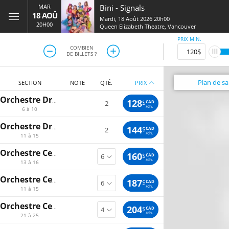
MAR
Bini
-
Signals
18 AOÛ
Mardi, 18 Août 2026 20h00
20H00
Queen Elizabeth Theatre
,
Vancouver
PRIX MIN.
COMBIEN
DE BILLETS ?
Plan
de sal
SECTION
NOTE
QTÉ.
PRIX
Orchestre Droit
128
$
CAD
2
/ch.
6 à 10
Orchestre Droit
144
$
CAD
2
/ch.
11 à 15
Orchestre Centre Gauche
160
$
CAD
/ch.
13 à 16
Orchestre Centre
187
$
CAD
/ch.
11 à 15
Orchestre Centre
204
$
CAD
/ch.
21 à 25