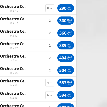
Orchestre Centre
290
$
CAD
/ch.
11 à 15
Orchestre Centre
360
$
CAD
2
/ch.
11 à 15
Orchestre Centre Gauche
366
$
CAD
2
/ch.
9 à 12
Orchestre Centre
389
$
CAD
2
/ch.
16 à 20
Orchestre Centre Gauche
404
$
CAD
2
/ch.
1 à 4
Orchestre Centre
504
$
CAD
2
/ch.
16 à 20
Orchestre Centre Gauche
583
$
CAD
/ch.
9 à 12
Orchestre Centre
594
$
CAD
/ch.
6 à 10
Orchestre Centre
CAD