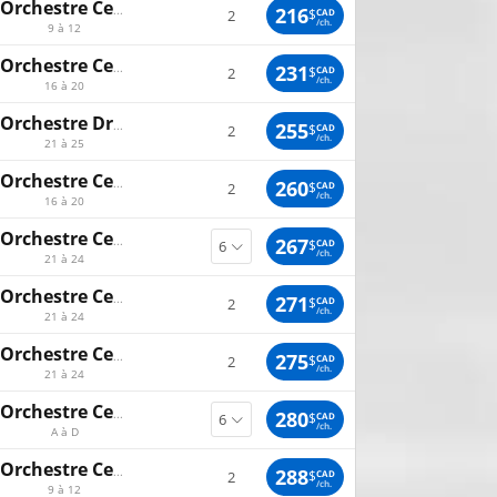
Orchestre Centre Droit
216
$
CAD
2
/ch.
9 à 12
Orchestre Centre
231
$
CAD
2
/ch.
16 à 20
Orchestre Droit
255
$
CAD
2
/ch.
21 à 25
Orchestre Centre
260
$
CAD
2
/ch.
16 à 20
Orchestre Centre Gauche
267
$
CAD
/ch.
21 à 24
Orchestre Centre Gauche
271
$
CAD
2
/ch.
21 à 24
Orchestre Centre Droit
275
$
CAD
2
/ch.
21 à 24
Orchestre Centre
280
$
CAD
/ch.
A à D
Orchestre Centre Droit
288
$
CAD
2
/ch.
9 à 12