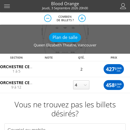
Blood Orange
Jeudi, 3 Septembre 2026 20h00
COMBIEN
DE BILLETS ?
Plan de salle
Queen Elizabeth Theatre
,
Vancouver
SECTION
NOTE
QTÉ.
PRIX
ORCHESTRE CENTRE
427
$
CAD
2
1 à 5
/ch.
ORCHESTRE CENTRE GAUCHE
458
$
CAD
9 à 12
/ch.
Vous ne trouvez pas les billets
désirés?