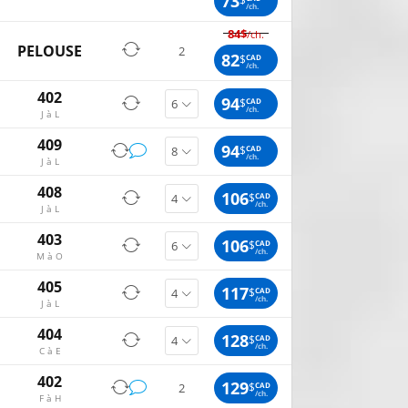
73
/ch.
84$
/ch.
PELOUSE
2
82
$
CAD
/ch.
402
94
$
CAD
/ch.
J à L
409
94
$
CAD
/ch.
J à L
408
106
$
CAD
/ch.
J à L
403
106
$
CAD
/ch.
M à O
405
117
$
CAD
/ch.
J à L
404
128
$
CAD
/ch.
C à E
402
129
$
CAD
2
/ch.
F à H