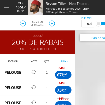
MER
Bryson Tiller
-
Neo Trapsoul
16 SEP
Mercredi, 16 Septembre 2026 19h30
19H30
RBC Amphitheatre
,
Toronto
PRIX MIN.
COMBIEN
DE BILLETS ?
JUSQU'À
Plan
de sal
20% DE RABAIS
SUR LE PRIX EN BILLETTERIE
SECTION
NOTE
QTÉ.
PRIX
84$
/ch.
PELOUSE
2
67
$
CAD
/ch.
84$
/ch.
PELOUSE
1
73
$
CAD
/ch.
84$
/ch.
PELOUSE
1
$
CAD