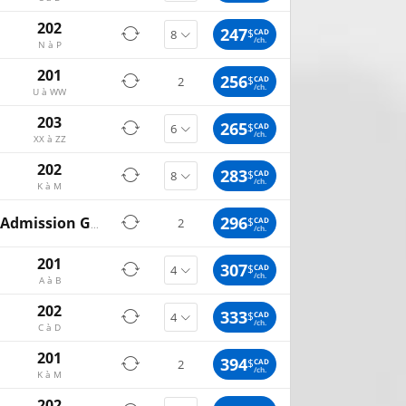
202
247
$
CAD
/ch.
N à P
201
256
$
CAD
2
/ch.
U à WW
203
265
$
CAD
/ch.
XX à ZZ
202
283
$
CAD
/ch.
K à M
296
$
CAD
2
Admission General
/ch.
201
307
$
CAD
/ch.
A à B
202
333
$
CAD
/ch.
C à D
201
394
$
CAD
2
/ch.
K à M
202