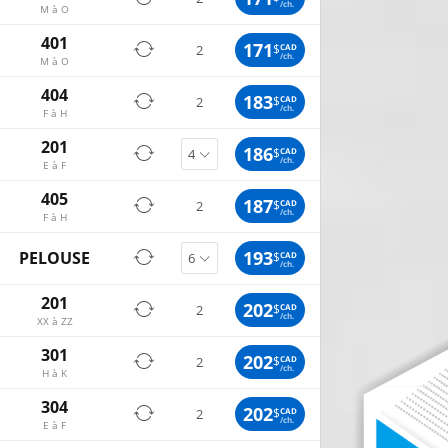
/ch.
M à O
401
171
$
CAD
2
/ch.
M à O
404
183
$
CAD
2
/ch.
F à H
201
186
$
CAD
/ch.
E à F
405
187
$
CAD
2
/ch.
F à H
193
PELOUSE
$
CAD
/ch.
201
202
$
CAD
2
/ch.
XX à ZZ
301
202
$
CAD
2
/ch.
H à K
304
202
$
CAD
2
/ch.
E à F