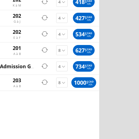
418
$
CAD
/ch.
K à M
202
427
$
CAD
/ch.
G à J
202
534
$
CAD
/ch.
E à F
201
627
$
CAD
/ch.
A à B
734
$
CAD
Admission General
/ch.
203
1000
$
CAD
/ch.
A à B