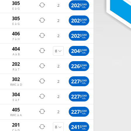
305
202
$
CAD
2
/ch.
E à G
305
202
$
CAD
2
/ch.
E à G
406
202
$
CAD
2
/ch.
F à H
404
204
$
CAD
/ch.
A à B
202
226
$
CAD
2
/ch.
R à T
302
227
$
CAD
2
/ch.
RWC à D
304
227
$
CAD
2
/ch.
E à F
405
227
$
CAD
2
/ch.
RWC à A
201
241
$
CAD
/ch.
C à D