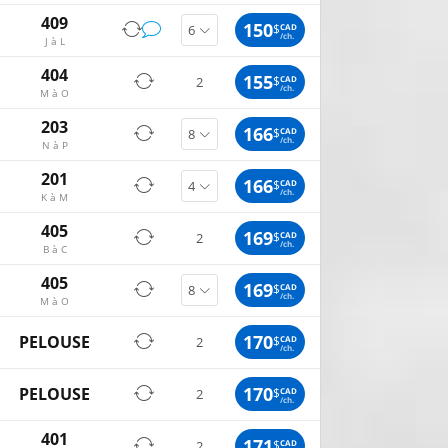
409
150
$
CAD
/ch.
J à L
404
155
$
CAD
2
/ch.
M à O
203
166
$
CAD
/ch.
N à P
201
166
$
CAD
/ch.
K à M
405
169
$
CAD
2
/ch.
B à C
405
169
$
CAD
/ch.
M à O
170
PELOUSE
$
CAD
2
/ch.
170
PELOUSE
$
CAD
2
/ch.
401
171
$
CAD
2